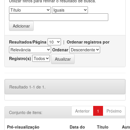
Utilizar filtros para refinar o resultado de busca.
Resultados/Página
|
Ordenar registros por
Ordenar
Registro(s)
Resultado 1-1 de 1.
Anterior
1
Próximo
Conjunto de itens:
Pré-visualização
Data do
Título
Aut