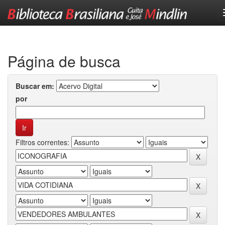
Skip
navigation
Página de busca
Buscar em:
por
Filtros correntes: