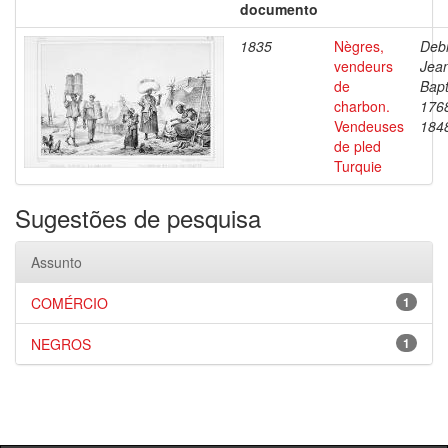
documento
1835
Nègres,
Debr
vendeurs
Jea
de
Bapt
charbon.
176
Vendeuses
184
de pled
Turquie
Sugestões de pesquisa
Assunto
COMÉRCIO
1
NEGROS
1