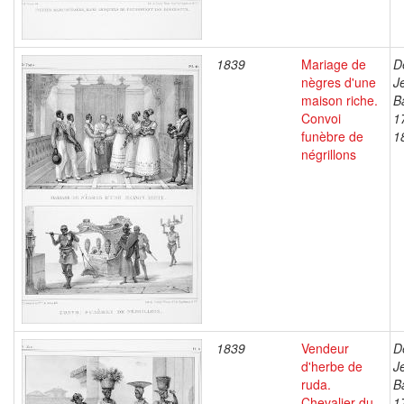
1839
Mariage de
D
nègres d'une
J
maison riche.
B
Convoi
1
funèbre de
1
négrillons
1839
Vendeur
D
d'herbe de
J
ruda.
B
Chevalier du
1