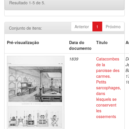
Resultado 1-5 de 5.
Anterior
1
Próximo
Conjunto de itens:
Pré-visualização
Data do
Título
A
documento
1839
Catacombes
D
de la
J
paroisse des
B
carmes.
1
Petits
1
sarcophages,
dans
lésquels se
conservent
les
ossements