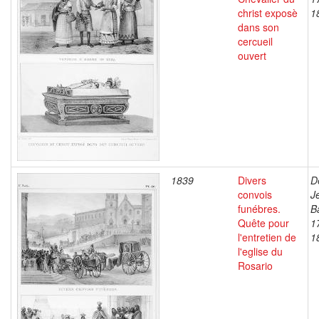
christ exposè
1
dans son
cercueil
ouvert
1839
Divers
D
convois
J
funébres.
B
Quête pour
1
l'entretien de
1
l'eglise du
Rosario