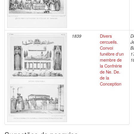
1839
Divers
D
cercueils.
J
Convoi
B
funébre d'un
1
membre de
1
la Confrérie
de Ne. De.
de la
Conception