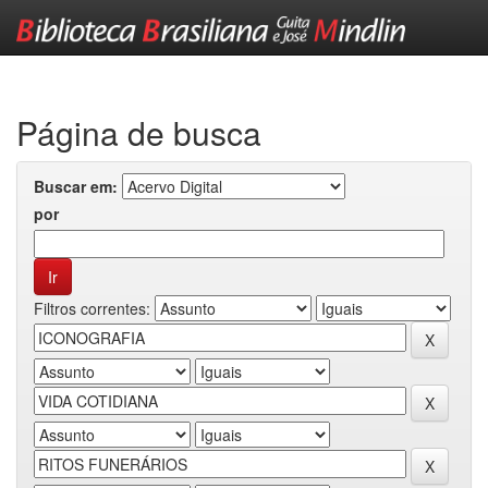
Skip
navigation
Página de busca
Buscar em:
por
Filtros correntes: