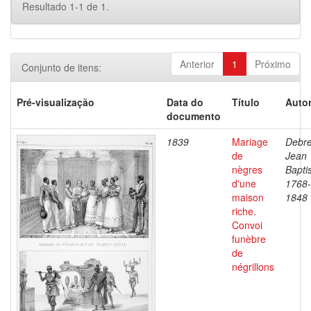
Resultado 1-1 de 1.
Anterior
1
Próximo
Conjunto de itens:
Pré-visualização
Data do
Título
Autor
documento
1839
Mariage
Debre
de
Jean
nègres
Baptis
d'une
1768-
maison
1848
riche.
Convoi
funèbre
de
négrillons