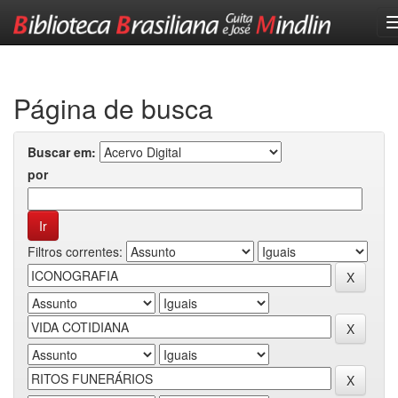
Skip
navigation
Página de busca
Buscar em:
por
Filtros correntes: