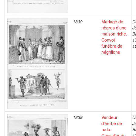
1839
Mariage de
D
nègres d'une
J
maison riche.
B
Convoi
1
funèbre de
1
négrillons
1839
Vendeur
D
d'herbe de
J
ruda.
B
Chevalier du
1