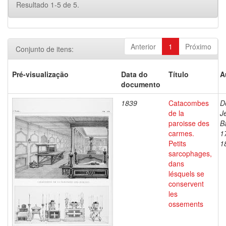
Resultado 1-5 de 5.
Anterior
1
Próximo
Conjunto de itens:
Pré-visualização
Data do
Título
A
documento
1839
Catacombes
D
de la
J
paroisse des
B
carmes.
1
Petits
1
sarcophages,
dans
lésquels se
conservent
les
ossements