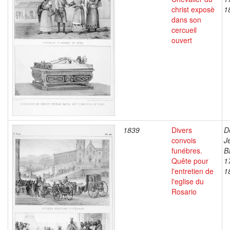
christ exposè
1
dans son
cercueil
ouvert
1839
Divers
D
convois
J
funébres.
B
Quête pour
1
l'entretien de
1
l'eglise du
Rosario