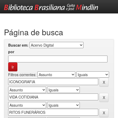
Skip
navigation
Página de busca
Buscar em:
por
Filtros correntes: