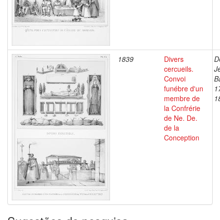
1839
Divers
D
cercueils.
J
Convoi
B
funébre d'un
1
membre de
1
la Confrérie
de Ne. De.
de la
Conception