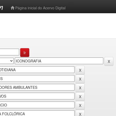
-->
Página inicial do Acervo Digital