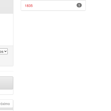
1835
1
róximo