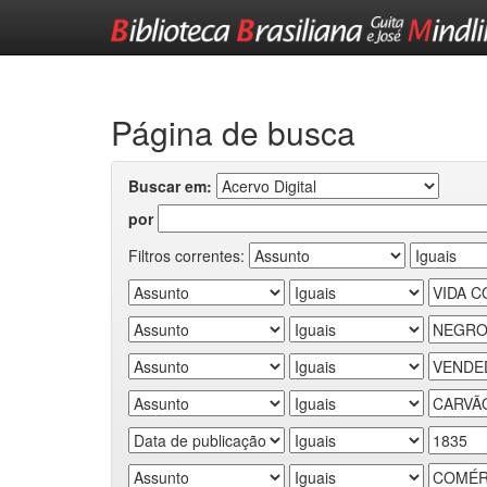
Skip
navigation
Página de busca
Buscar em:
por
Filtros correntes: