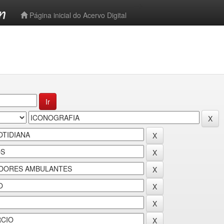
-->
Página inicial do Acervo Digital