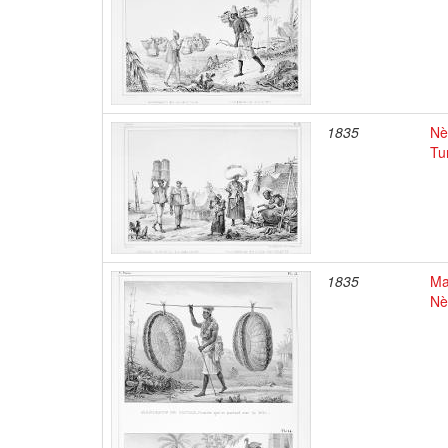
1835
Nè
Tu
1835
Ma
Nè