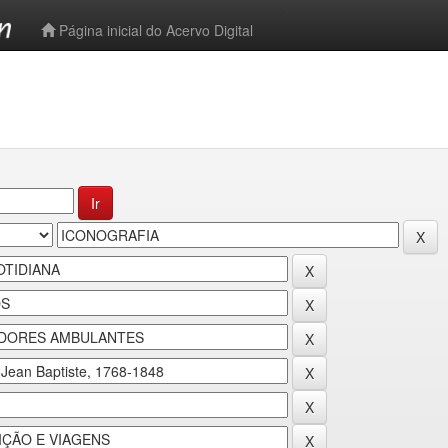
-->
Página inicial do Acervo Digital