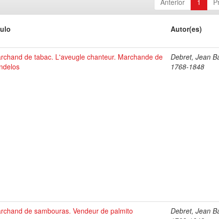
Anterior
1
P
tulo
Autor(es)
rchand de tabac. L'aveugle chanteur. Marchande de
Debret, Jean Ba
ndelos
1768-1848
rchand de sambouras. Vendeur de palmito
Debret, Jean Ba