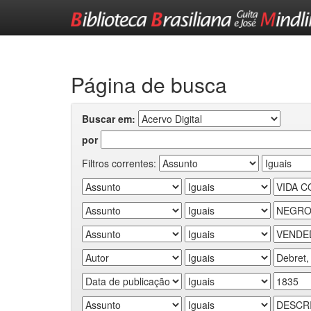
Skip
navigation
Página de busca
Buscar em:
por
Filtros correntes: