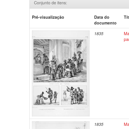
Conjunto de itens:
Pré-visualização
Data do
Tí
documento
1835
Ma
pa
1835
Ma