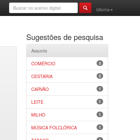
Idioma
Sugestões de pesquisa
Assunto
COMÉRCIO
3
CESTARIA
2
CARVÃO
1
LEITE
1
MILHO
1
MÚSICA FOLCLÓRICA
1