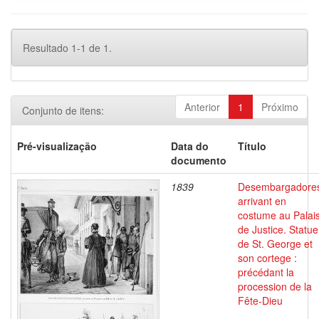
Resultado 1-1 de 1.
Anterior
1
Próximo
Conjunto de itens:
Pré-visualização
Data do
Título
documento
1839
Desembargadore
arrivant en
costume au Palai
de Justice. Statue
de St. George et
son cortege :
précédant la
procession de la
Fête-Dieu