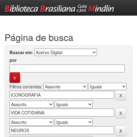
Skip
navigation
Página de busca
Buscar em:
por
Filtros correntes: