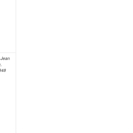
 Jean
e,
848