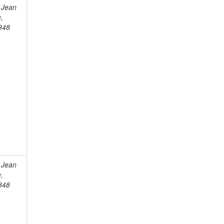
 Jean
e,
848
 Jean
e,
848