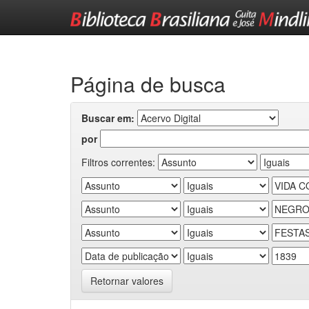
Skip
navigation
Página de busca
Buscar em:
por
Filtros correntes:
Retornar valores