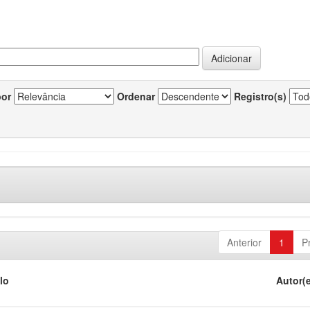
por
Ordenar
Registro(s)
Anterior
1
P
lo
Autor(