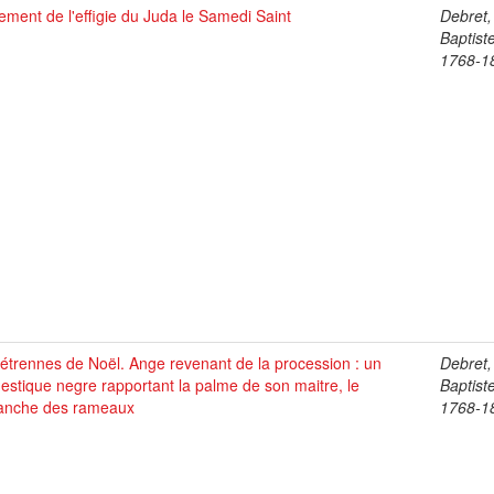
ement de l'effigie du Juda le Samedi Saint
Debret,
Baptist
1768-1
étrennes de Noël. Ange revenant de la procession : un
Debret,
stique negre rapportant la palme de son maitre, le
Baptist
anche des rameaux
1768-1