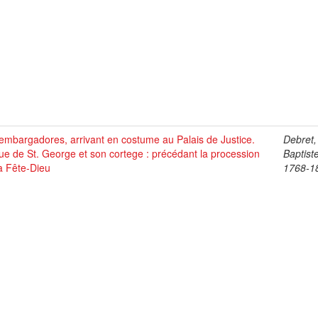
mbargadores, arrivant en costume au Palais de Justice.
Debret,
ue de St. George et son cortege : précédant la procession
Baptist
a Fête-Dieu
1768-1