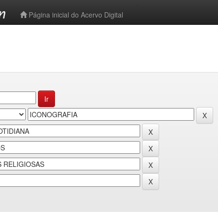
-->
Página inicial do Acervo Digital