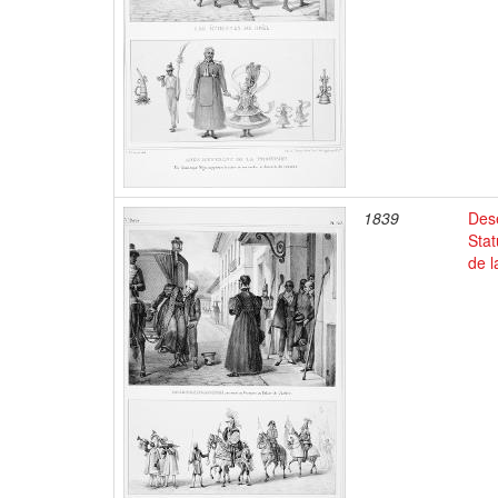
1839
Dese
Stat
de l