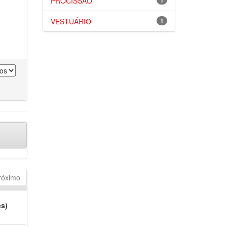
PROCISSÃO
1
VESTUÁRIO
1
róximo
es)