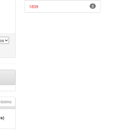
1839
3
róximo
es)