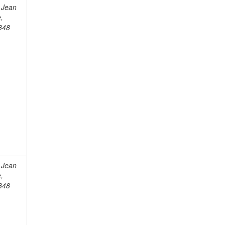
 Jean
e,
848
 Jean
e,
848