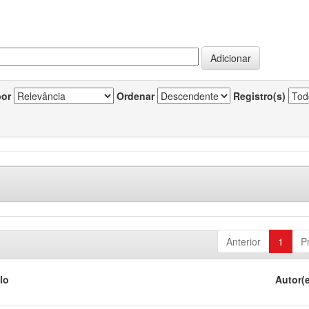
por
Ordenar
Registro(s)
Anterior
1
P
lo
Autor(