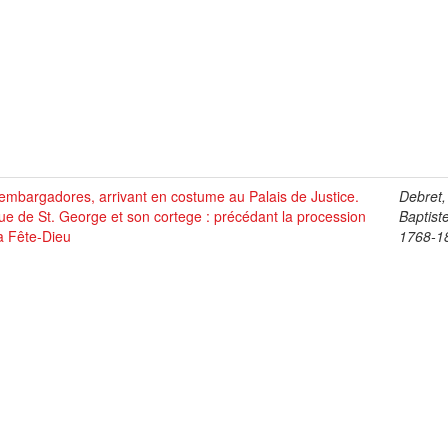
mbargadores, arrivant en costume au Palais de Justice.
Debret,
ue de St. George et son cortege : précédant la procession
Baptist
a Fête-Dieu
1768-1