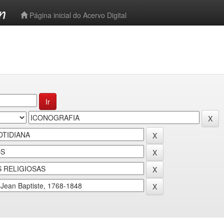
-->
Página inicial do Acervo Digital