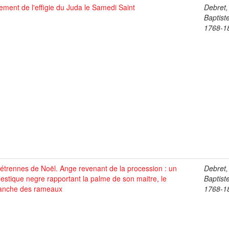
ement de l'effigie du Juda le Samedi Saint
Debret,
Baptist
1768-1
étrennes de Noël. Ange revenant de la procession : un
Debret,
stique negre rapportant la palme de son maitre, le
Baptist
anche des rameaux
1768-1