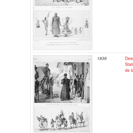
1839
Dese
Stat
de l