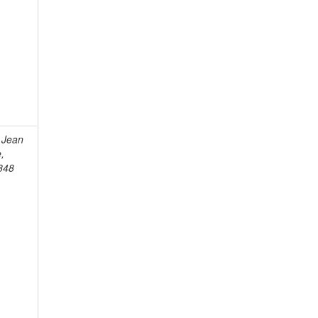
 Jean
e,
848