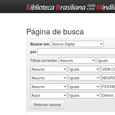
Skip
navigation
Página de busca
Buscar em:
por
Filtros correntes:
Retornar valores