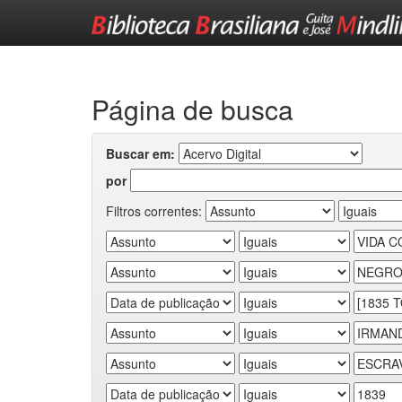
Skip
navigation
Página de busca
Buscar em:
por
Filtros correntes: