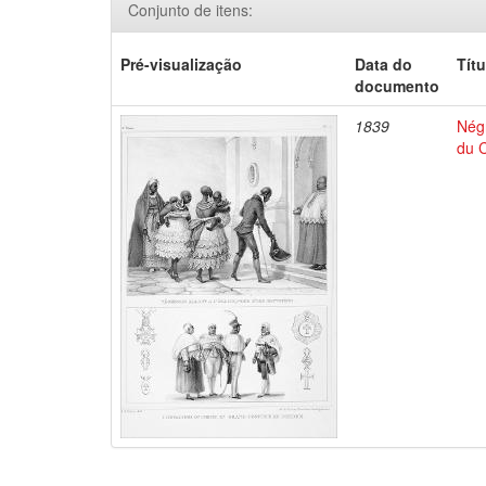
Conjunto de itens:
Pré-visualização
Data do
Títu
documento
1839
Négr
du C