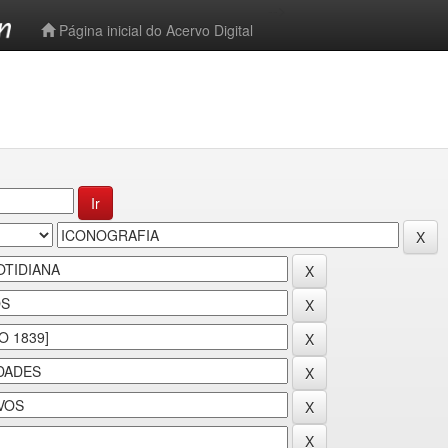
-->
Página inicial do Acervo Digital