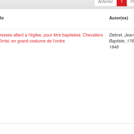
Anterior
1
P
lo
Autor(es)
esses allant a l'église, pour être baptisées. Chevaliers
Debret, Jean
hrist, en grand costume de l'ordre
Baptiste, 17
1848