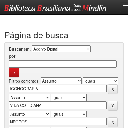
Skip
navigation
Página de busca
Buscar em:
por
Filtros correntes: