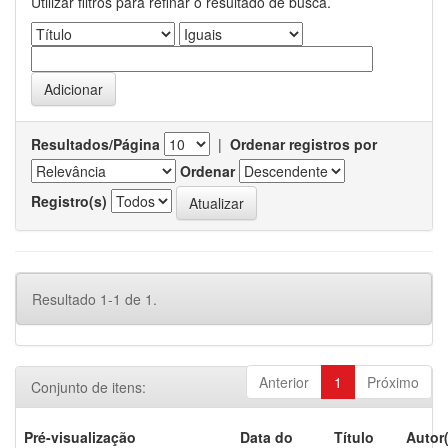
Utilizar filtros para refinar o resultado de busca.
Resultados/Página
|
Ordenar registros por
Ordenar
Registro(s)
Resultado 1-1 de 1.
Anterior
1
Próximo
Conjunto de itens:
Pré-visualização
Data do
Título
Autor