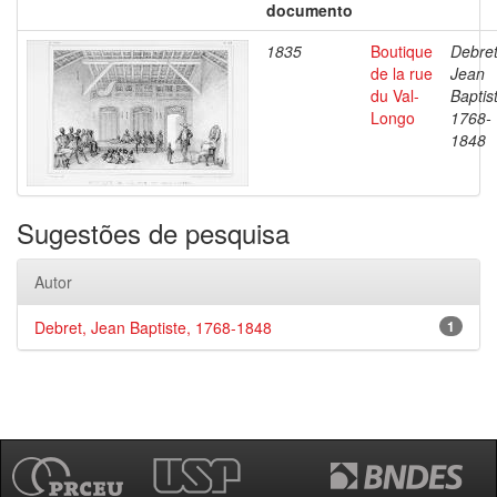
documento
1835
Boutique
Debret
de la rue
Jean
du Val-
Baptis
Longo
1768-
1848
Sugestões de pesquisa
Autor
Debret, Jean Baptiste, 1768-1848
1