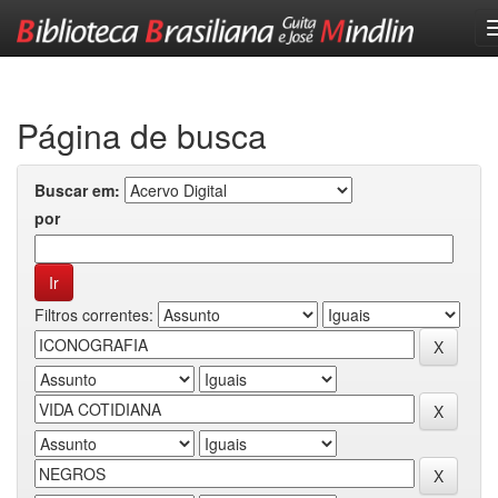
Skip
navigation
Página de busca
Buscar em:
por
Filtros correntes: