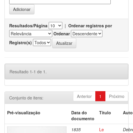
Resultados/Página
|
Ordenar registros por
Ordenar
Registro(s)
Resultado 1-1 de 1.
Anterior
1
Próximo
Conjunto de itens:
Pré-visualização
Data do
Título
Auto
documento
1835
Le
Debre