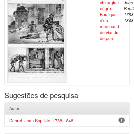
chirurgien
Jean
nègre.
Bapti
Boutique
1768
d'un
1848
marchand
de viande
de porc
Sugestões de pesquisa
Autor
Debret, Jean Baptiste, 1768-1848
1