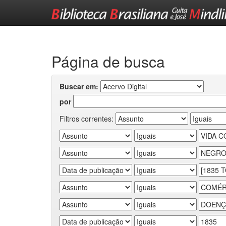
Skip
navigation
Página de busca
Buscar em:
por
Filtros correntes: