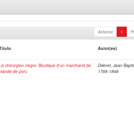
Anterior
1
P
Título
Autor(es)
Le chirurgien nègre. Boutique d'un marchand de
Debret, Jean Bapti
viande de porc
1768-1848