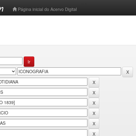
-->
Página inicial do Acervo Digital