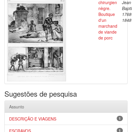
chirurgien
Jean
nègre.
Bapti
Boutique
1768
d'un
1848
marchand
de viande
de porc
Sugestões de pesquisa
Assunto
DESCRIÇÃO E VIAGENS
1
ESCRAVOS
1