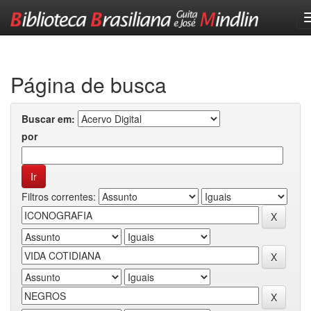
Skip
navigation
Página de busca
Buscar em:
por
Filtros correntes: