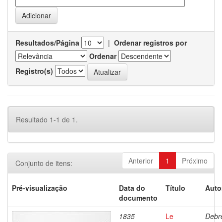
Resultados/Página
|
Ordenar registros por
Ordenar
Registro(s)
Resultado 1-1 de 1.
Anterior
1
Próximo
Conjunto de itens:
Pré-visualização
Data do
Título
Auto
documento
1835
Le
Debre