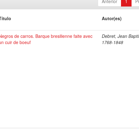
Anterior
1
P
Título
Autor(es)
Negros de carros. Barque bresilienne faite avec
Debret, Jean Bapti
un cuir de boeuf
1768-1848