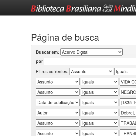
Skip
navigation
Página de busca
Buscar em:
por
Filtros correntes: