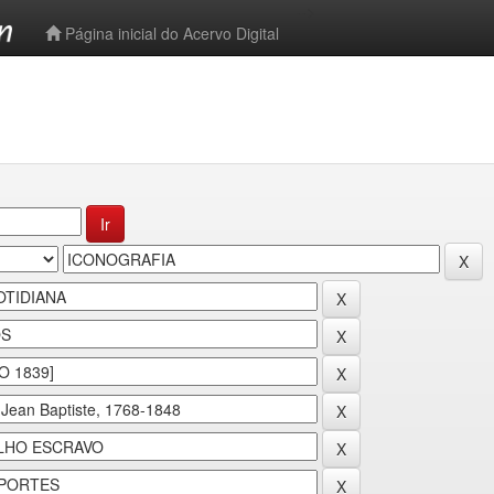
-->
Página inicial do Acervo Digital