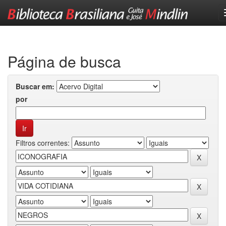
Skip
navigation
Página de busca
Buscar em:
por
Filtros correntes: