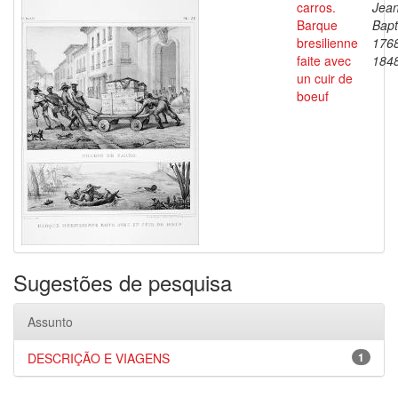
carros.
Jea
Barque
Bapt
bresilienne
176
faite avec
184
un cuir de
boeuf
Sugestões de pesquisa
Assunto
DESCRIÇÃO E VIAGENS
1