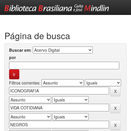
Skip
navigation
Página de busca
Buscar em:
por
Filtros correntes: