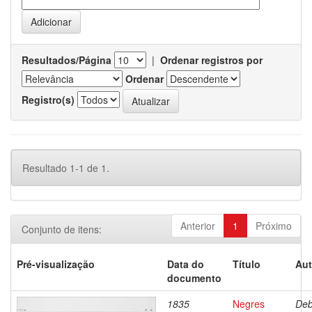
Resultados/Página
|
Ordenar registros por
Ordenar
Registro(s)
Resultado 1-1 de 1.
Anterior
1
Próximo
Conjunto de itens:
Pré-visualização
Data do
Título
Aut
documento
1835
Negres
Deb