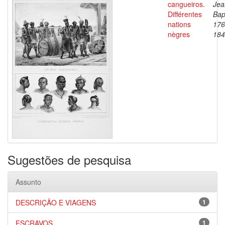
cangueiros.
Jea
Différentes
Bap
nations
176
nègres
184
Sugestões de pesquisa
Assunto
DESCRIÇÃO E VIAGENS
1
ESCRAVOS
1