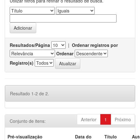
Utilizar filtros para refinar o resultado de busca.
Resultados/Página
|
Ordenar registros por
Ordenar
Registro(s)
Resultado 1-2 de 2.
Anterior
1
Próximo
Conjunto de itens:
Pré-visualização
Data do
Título
Aut