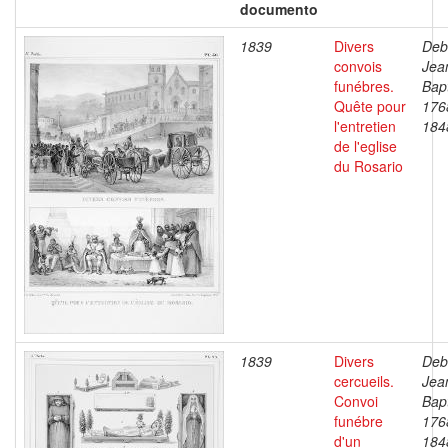
documento
1839
Divers
Deb
convois
Jea
funébres.
Bapt
Quête pour
176
l'entretien
184
de l'eglise
du Rosario
1839
Divers
Deb
cercueils.
Jea
Convoi
Bapt
funébre
176
d'un
184