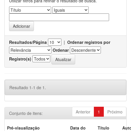
Utilizar filtros para refinar o resultado de busca.
Resultados/Página
|
Ordenar registros por
Ordenar
Registro(s)
Resultado 1-1 de 1.
Anterior
1
Próximo
Conjunto de itens:
Pré-visualização
Data do
Título
Auto