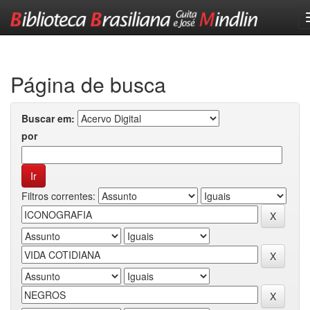
Skip
navigation
Página de busca
Buscar em:
por
Filtros correntes: