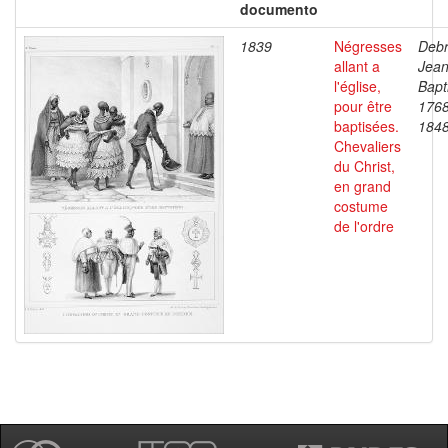
documento
1839
Négresses
Debr
allant a
Jea
l'église,
Bapt
pour être
1768
baptisées.
184
Chevaliers
du Christ,
en grand
costume
de l'ordre