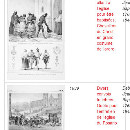
allant a
Jea
l'église,
Bapt
pour être
176
baptisées.
184
Chevaliers
du Christ,
en grand
costume
de l'ordre
1839
Divers
Deb
convois
Jea
funébres.
Bapt
Quête pour
176
l'entretien
184
de l'eglise
du Rosario