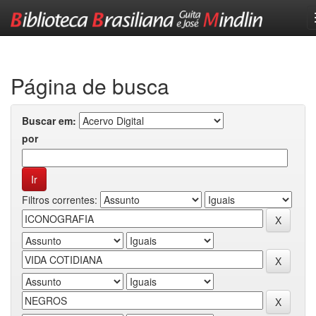
Skip
navigation
Página de busca
Buscar em:
por
Filtros correntes: