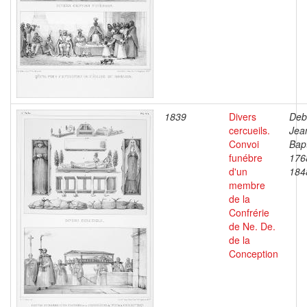
1839
Divers
Deb
cercueils.
Jea
Convoi
Bapt
funébre
176
d'un
184
membre
de la
Confrérie
de Ne. De.
de la
Conception