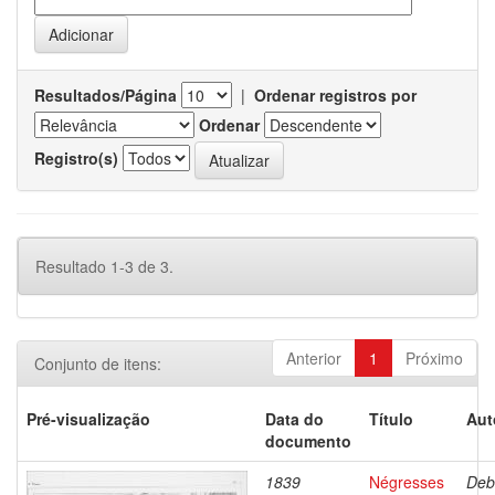
Resultados/Página
|
Ordenar registros por
Ordenar
Registro(s)
Resultado 1-3 de 3.
Anterior
1
Próximo
Conjunto de itens:
Pré-visualização
Data do
Título
Aut
documento
1839
Négresses
Deb