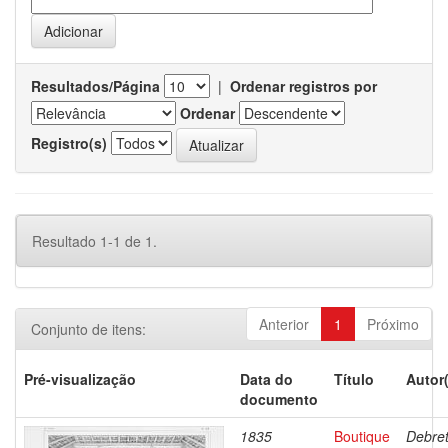
Resultados/Página
|
Ordenar registros por
Ordenar
Registro(s)
Resultado 1-1 de 1.
Anterior
1
Próximo
Conjunto de itens:
Pré-visualização
Data do
Título
Autor
documento
1835
Boutique
Debret