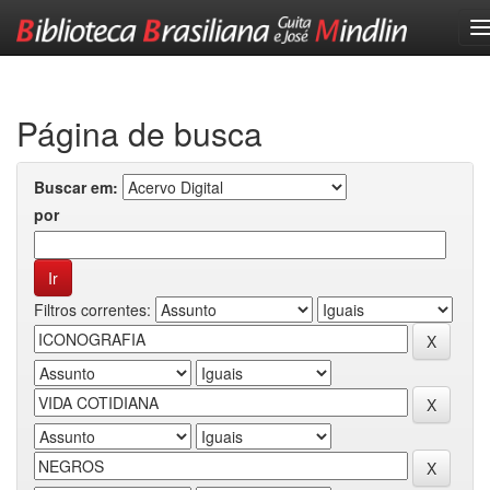
Skip
navigation
Página de busca
Buscar em:
por
Filtros correntes: