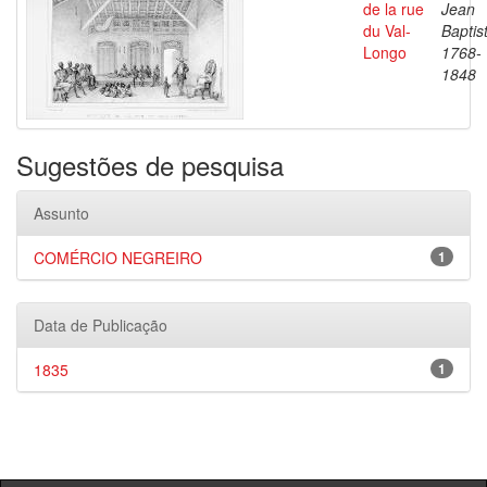
de la rue
Jean
du Val-
Baptis
Longo
1768-
1848
Sugestões de pesquisa
Assunto
COMÉRCIO NEGREIRO
1
Data de Publicação
1835
1