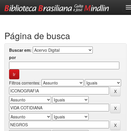
Skip
navigation
Página de busca
Buscar em:
por
Filtros correntes: