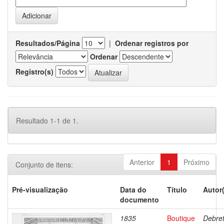
Resultados/Página
|
Ordenar registros por
Ordenar
Registro(s)
Resultado 1-1 de 1.
Anterior
1
Próximo
Conjunto de itens:
Pré-visualização
Data do
Título
Autor
documento
1835
Boutique
Debret