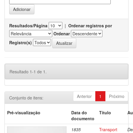
Resultados/Página
|
Ordenar registros por
Ordenar
Registro(s)
Resultado 1-1 de 1.
Anterior
1
Próximo
Conjunto de itens:
Pré-visualização
Data do
Título
Au
documento
1835
Transport
De