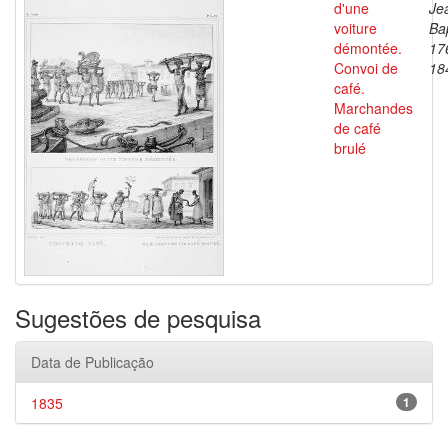
d'une
Je
voiture
Bap
démontée.
17
Convoi de
18
café.
Marchandes
de café
brulé
Sugestões de pesquisa
Data de Publicação
1835
1