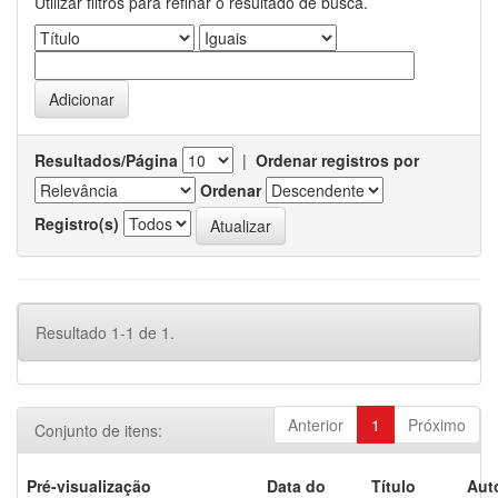
Utilizar filtros para refinar o resultado de busca.
Resultados/Página
|
Ordenar registros por
Ordenar
Registro(s)
Resultado 1-1 de 1.
Anterior
1
Próximo
Conjunto de itens:
Pré-visualização
Data do
Título
Aut