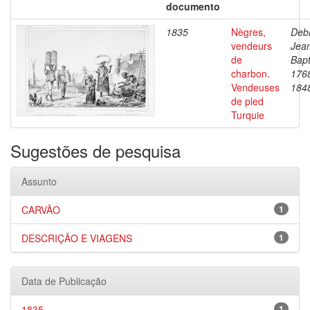
documento
1835
Nègres,
Debr
vendeurs
Jea
de
Bapt
charbon.
176
Vendeuses
184
de pled
Turquie
Sugestões de pesquisa
Assunto
CARVÃO
1
DESCRIÇÃO E VIAGENS
1
Data de Publicação
1835
1