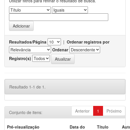
Utilizar filtros para refinar o resultado de busca.
Resultados/Página
|
Ordenar registros por
Ordenar
Registro(s)
Resultado 1-1 de 1.
Anterior
1
Próximo
Conjunto de itens:
Pré-visualização
Data do
Título
Aut