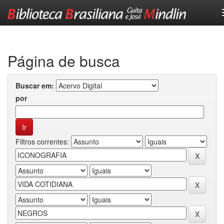
Skip
navigation
Página de busca
Buscar em:
por
Filtros correntes: