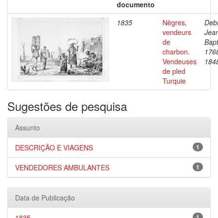
documento
1835
Nègres,
Debr
vendeurs
Jea
de
Bapt
charbon.
176
Vendeuses
184
de pled
Turquie
Sugestões de pesquisa
Assunto
DESCRIÇÃO E VIAGENS
1
VENDEDORES AMBULANTES
1
Data de Publicação
1835
1