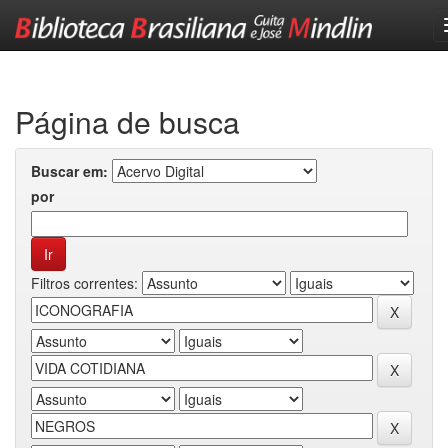
Skip
navigation
Página de busca
Buscar em:
por
Filtros correntes: