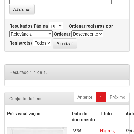
Resultados/Página
|
Ordenar registros por
Ordenar
Registro(s)
Resultado 1-1 de 1.
Anterior
1
Próximo
Conjunto de itens:
Pré-visualização
Data do
Título
Aut
documento
1835
Nègres,
Debr