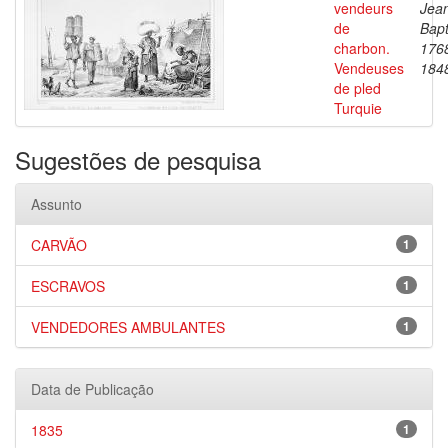
vendeurs
Jea
de
Bapt
charbon.
176
Vendeuses
184
de pled
Turquie
Sugestões de pesquisa
Assunto
CARVÃO
1
ESCRAVOS
1
VENDEDORES AMBULANTES
1
Data de Publicação
1835
1