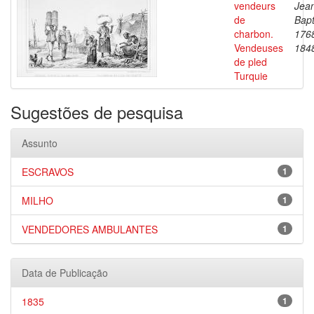
vendeurs
Jea
de
Bapt
charbon.
176
Vendeuses
184
de pled
Turquie
Sugestões de pesquisa
Assunto
ESCRAVOS
1
MILHO
1
VENDEDORES AMBULANTES
1
Data de Publicação
1835
1