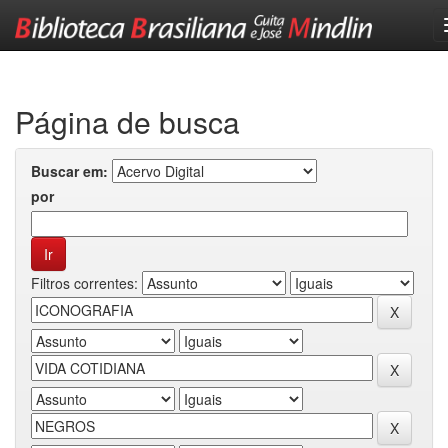
Skip
navigation
Página de busca
Buscar em:
por
Filtros correntes: