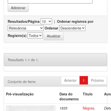
Resultados/Página
|
Ordenar registros por
Ordenar
Registro(s)
Resultado 1-1 de 1.
Anterior
1
Próximo
Conjunto de itens:
Pré-visualização
Data do
Título
Aut
documento
1835
Nègres,
Debr