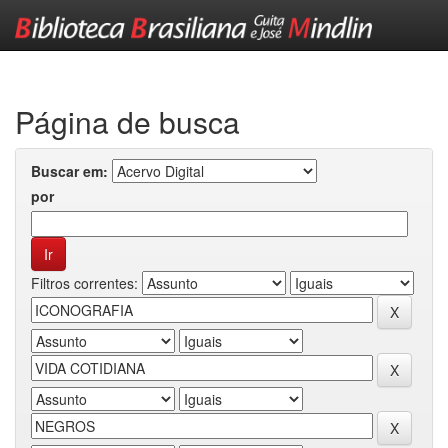
Skip
navigation
Página de busca
Buscar em:
por
Filtros correntes: