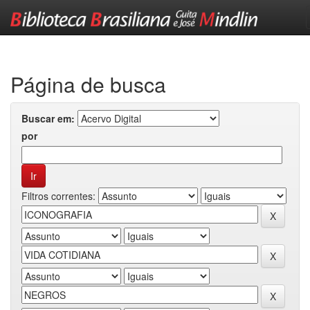
Skip
navigation
Página de busca
Buscar em:
por
Filtros correntes: