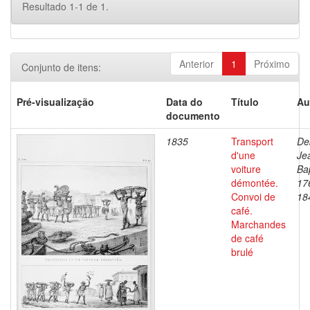
Resultado 1-1 de 1.
Anterior
1
Próximo
Conjunto de itens:
Pré-visualização
Data do
Título
Au
documento
1835
Transport
De
d'une
Je
voiture
Bap
démontée.
17
Convoi de
18
café.
Marchandes
de café
brulé