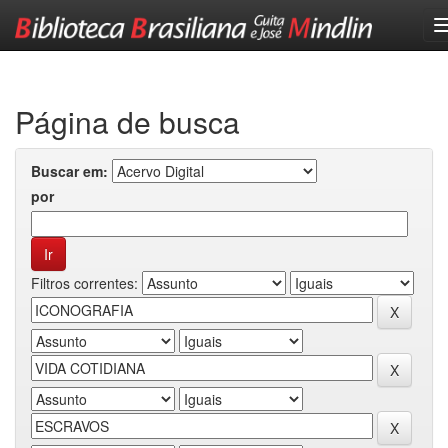
Skip
navigation
Página de busca
Buscar em:
por
Filtros correntes: