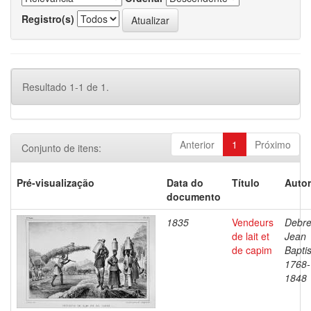
Registro(s)
Resultado 1-1 de 1.
Anterior
1
Próximo
Conjunto de itens:
Pré-visualização
Data do
Título
Autor
documento
1835
Vendeurs
Debre
de lait et
Jean
de capim
Baptis
1768-
1848