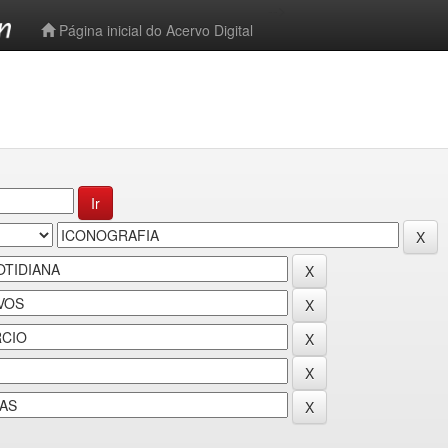
-->
Página inicial do Acervo Digital