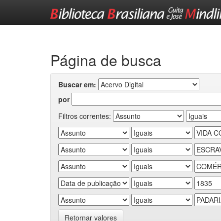
Skip
navigation
Página de busca
Buscar em:
por
Filtros correntes:
Retornar valores