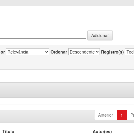
por
Ordenar
Registro(s)
Anterior
1
P
Título
Autor(es)