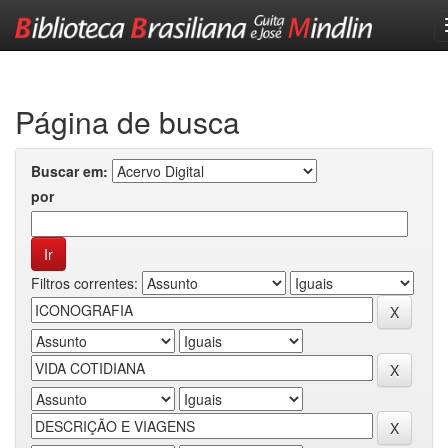
Skip
navigation
Página de busca
Buscar em:
por
Filtros correntes: