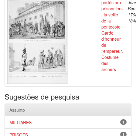
portés aux
Jea
prisonniers
Bapt
: la veille
176
de la
184
pentecote.
Garde
d'honneur
de
l'empereur.
Costume
des
archers
Sugestões de pesquisa
Assunto
MILITARES
1
PRISÕES
1