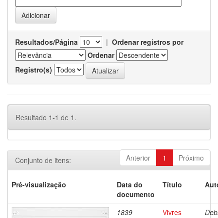
Resultados/Página
|
Ordenar registros por
Ordenar
Registro(s)
Resultado 1-1 de 1.
Anterior
1
Próximo
Conjunto de itens:
Pré-visualização
Data do
Título
Aut
documento
1839
Vivres
Debr