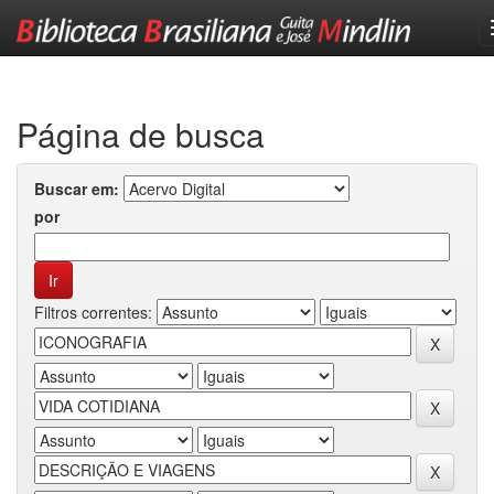
Skip
navigation
Página de busca
Buscar em:
por
Filtros correntes: