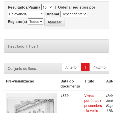
Resultados/Página
|
Ordenar registros por
Ordenar
Registro(s)
Resultado 1-1 de 1.
Anterior
1
Próximo
Conjunto de itens:
Pré-visualização
Data do
Título
Aut
documento
1839
Vivres
Debr
portés aux
Jea
prisonniers
Bapt
: la veille
176