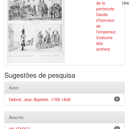
de la
184
pentecote.
Garde
d'honneur
de
l'empereur.
Costume
des
archers
Sugestões de pesquisa
Autor
Debret, Jean Baptiste, 1768-1848
1
Assunto
1