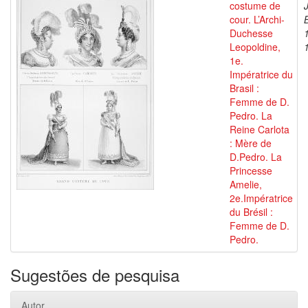
costume de
cour. L’Archi-
Duchesse
Leopoldine,
1e.
Impératrice du
Brasil :
Femme de D.
Pedro. La
Reine Carlota
: Mère de
D.Pedro. La
Princesse
Amelie,
2e.Impératrice
du Brésil :
Femme de D.
Pedro.
Sugestões de pesquisa
Autor