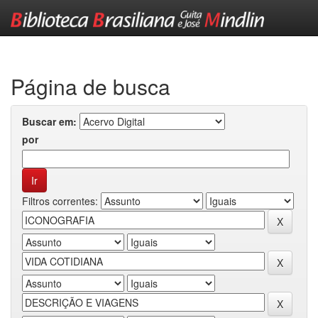
Skip
navigation
Página de busca
Buscar em:
por
Filtros correntes: