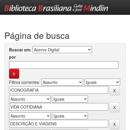
Skip
navigation
Página de busca
Buscar em:
por
Filtros correntes: