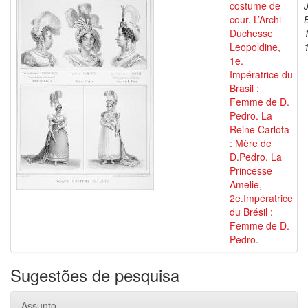
costume de
cour. L’Archi-
Duchesse
Leopoldine,
1e.
Impératrice du
Brasil :
Femme de D.
Pedro. La
Reine Carlota
: Mère de
D.Pedro. La
Princesse
Amelie,
2e.Impératrice
du Brésil :
Femme de D.
Pedro.
Sugestões de pesquisa
Assunto