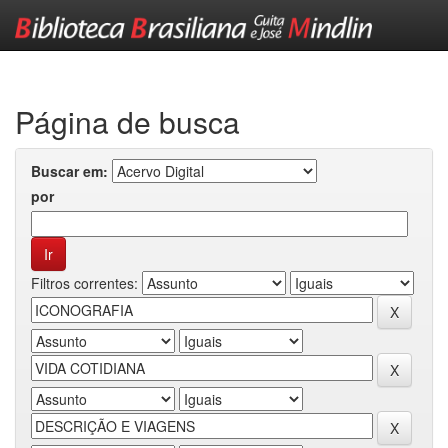
Skip
navigation
Página de busca
Buscar em:
por
Filtros correntes: