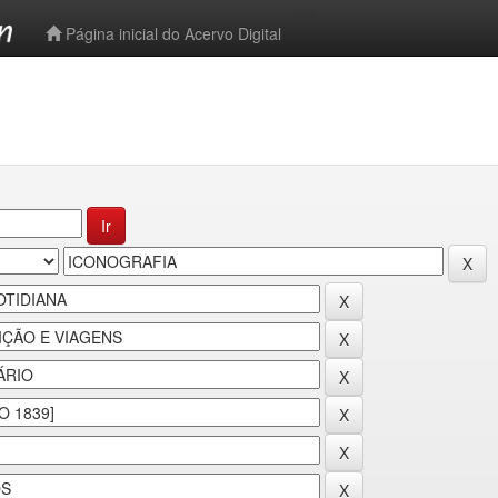
-->
Página inicial do Acervo Digital