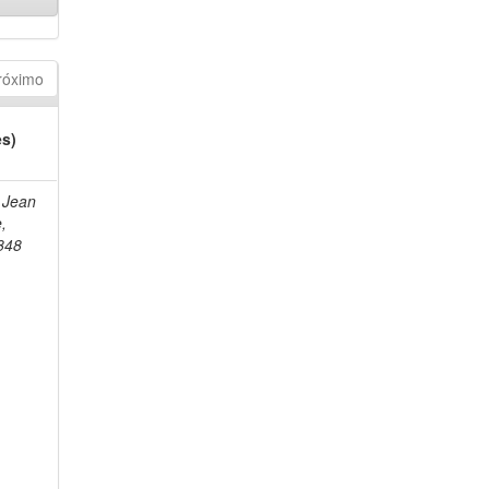
róximo
es)
 Jean
e,
848