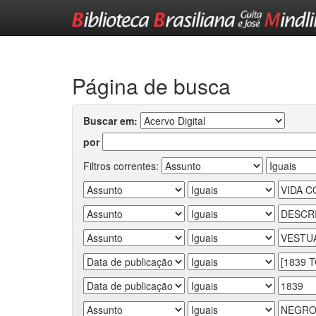
Skip
navigation
Página de busca
Buscar em:
por
Filtros correntes: