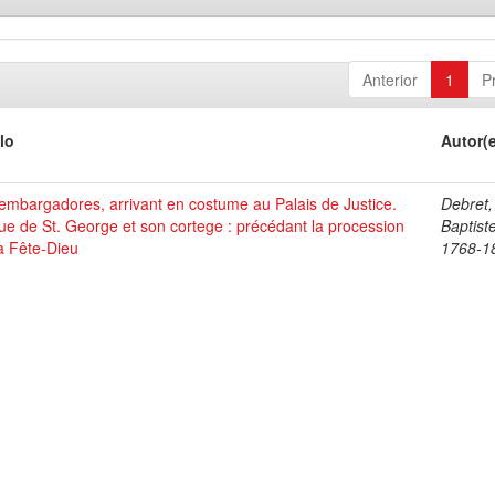
Anterior
1
P
lo
Autor(
mbargadores, arrivant en costume au Palais de Justice.
Debret,
ue de St. George et son cortege : précédant la procession
Baptist
a Fête-Dieu
1768-1