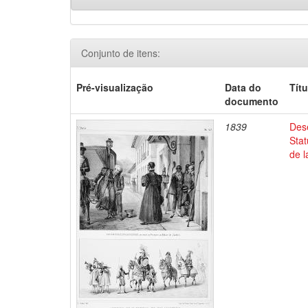
Conjunto de itens:
Pré-visualização
Data do
Títu
documento
1839
Dese
Stat
de l