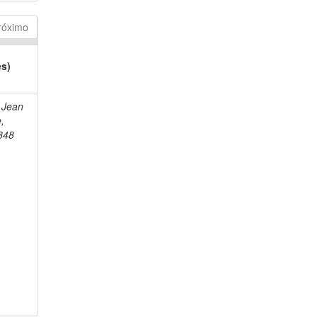
róximo
es)
 Jean
e,
848