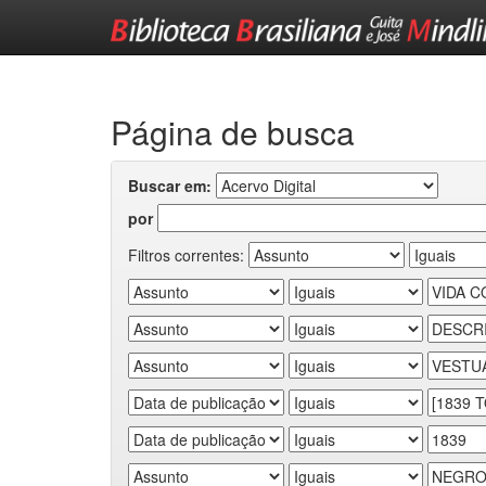
Skip
navigation
Página de busca
Buscar em:
por
Filtros correntes: