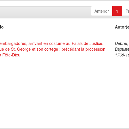
Anterior
1
P
lo
Autor(
mbargadores, arrivant en costume au Palais de Justice.
Debret,
ue de St. George et son cortege : précédant la procession
Baptist
a Fête-Dieu
1768-1