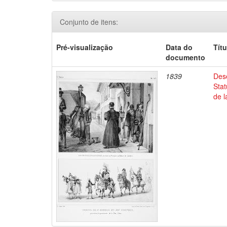
Conjunto de itens:
Pré-visualização
Data do
Títu
documento
1839
Dese
Stat
de l