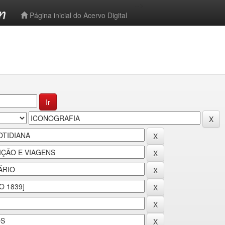
-->
Página inicial do Acervo Digital