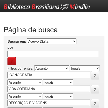
Skip
navigation
Página de busca
Buscar em:
por
Filtros correntes: