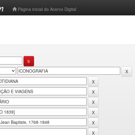
-->
Página inicial do Acervo Digital