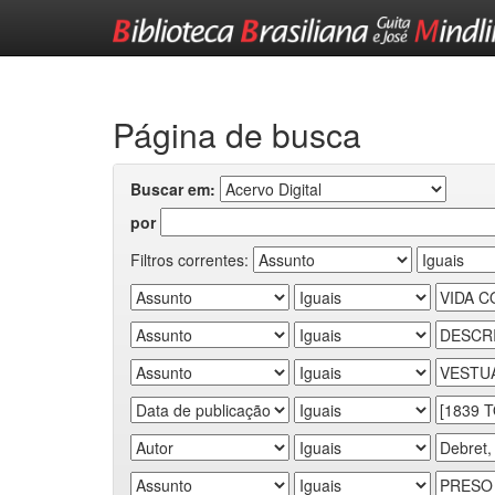
Skip
navigation
Página de busca
Buscar em:
por
Filtros correntes: