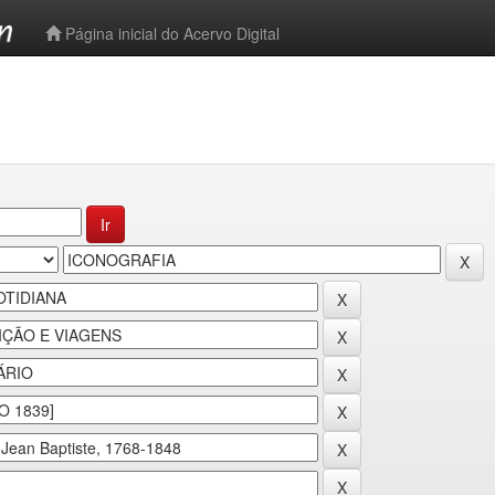
-->
Página inicial do Acervo Digital