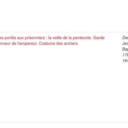
es portés aux prisonniers : la veille de la pentecote. Garde
De
onneur de l'empereur. Costume des archers
Je
Bap
17
18