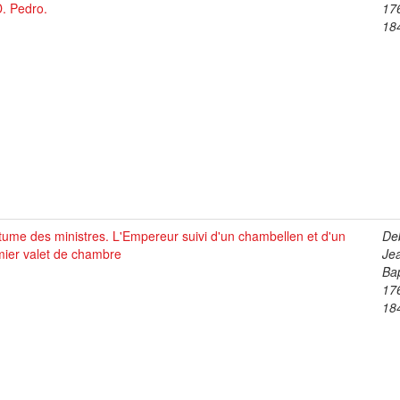
. Pedro.
17
18
ume des ministres. L'Empereur suivi d'un chambellen et d'un
De
mier valet de chambre
Je
Bap
17
18