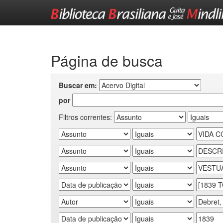
Skip
navigation
Página de busca
Buscar em:
por
Filtros correntes: