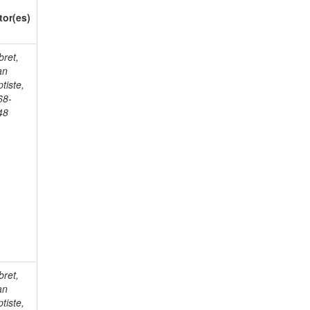
tor(es)
bret,
an
tiste,
68-
48
bret,
an
tiste,