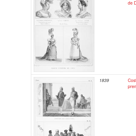
de D
1839
Cost
pre