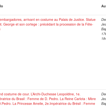
lo
Au
mbargadores, arrivant en costume au Palais de Justice. Statue
De
t. George et son cortege : précédant la procession de la Fête-
Je
u
Bap
17
18
d costume de cour. L’Archi-Duchesse Leopoldine, 1e.
De
ratrice du Brasil : Femme de D. Pedro. La Reine Carlota : Mère
Je
.Pedro. La Princesse Amelie, 2e.Impératrice du Brésil : Femme
Bap