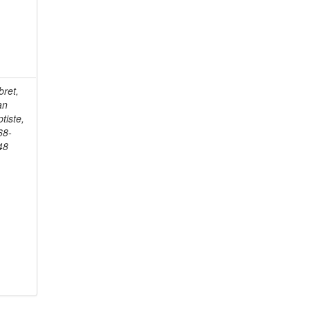
bret,
an
tiste,
68-
48