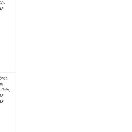
68-
48
bret,
an
tiste,
68-
48