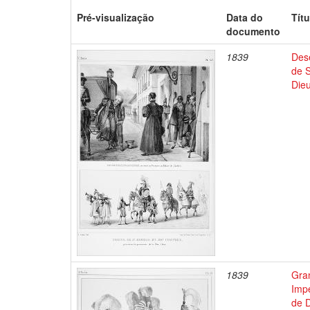
Pré-visualização
Data do
Títu
documento
1839
Dese
de S
Die
1839
Gran
Impé
de D