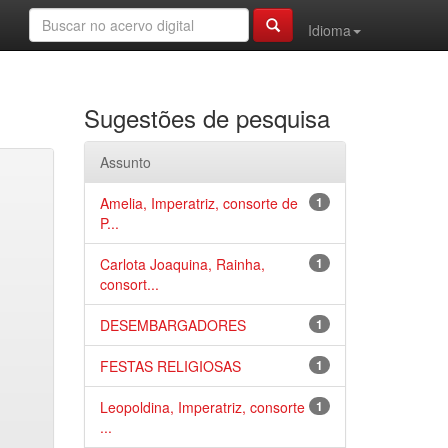
Idioma
Sugestões de pesquisa
Assunto
Amelia, Imperatriz, consorte de
1
P...
Carlota Joaquina, Rainha,
1
consort...
DESEMBARGADORES
1
FESTAS RELIGIOSAS
1
Leopoldina, Imperatriz, consorte
1
...