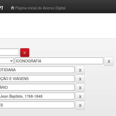
-->
Página inicial do Acervo Digital