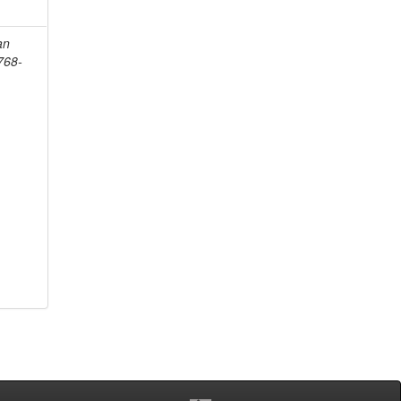
an
768-