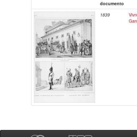
documento
1839
Vivr
Gar