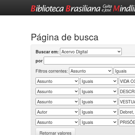
Skip
navigation
Página de busca
Buscar em:
por
Filtros correntes:
Retornar valores