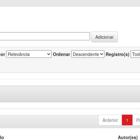
por
Ordenar
Registro(s)
Anterior
1
P
lo
Autor(es)