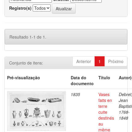
Registro(s)
Resultado 1-1 de 1.
Anterior
1
Próximo
Conjunto de itens:
Pré-visualização
Data do
Título
Autor(
documento
1835
Vases
Debret
faits en
Jean
terre
Baptist
cuite
1768-
destinés
1848
au
même