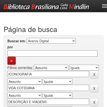
Skip
navigation
Página de busca
Buscar em:
por
Filtros correntes: