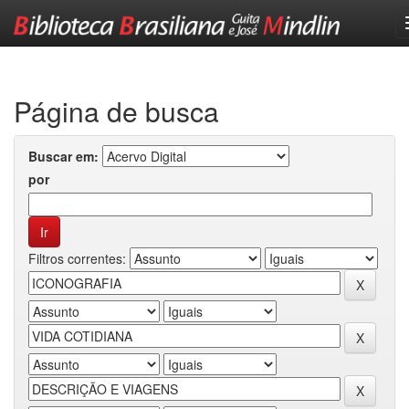
Skip
navigation
Página de busca
Buscar em:
por
Filtros correntes: