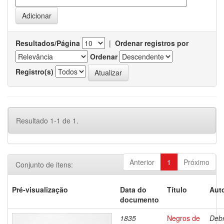
Resultados/Página
|
Ordenar registros por
Ordenar
Registro(s)
Resultado 1-1 de 1.
Anterior
1
Próximo
Conjunto de itens:
Pré-visualização
Data do
Título
Auto
documento
1835
Negros de
Debr