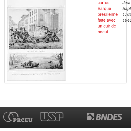
carros.
Jea
Barque
Bapt
bresilienne
176
faite avec
184
un cuir de
boeuf