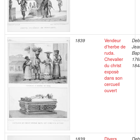
1839
Vendeur
Deb
d'herbe de
Jea
ruda.
Bapt
Chevalier
176
du christ
184
exposè
dans son
cercueil
ouvert
1839
Divers
Deb