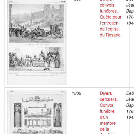
convois
Jea
funébres.
Bapt
Quête pour
176
l'entretien
184
de l'eglise
du Rosario
1839
Divers
Deb
cercueils.
Jea
Convoi
Bapt
funébre
176
d'un
184
membre
de la