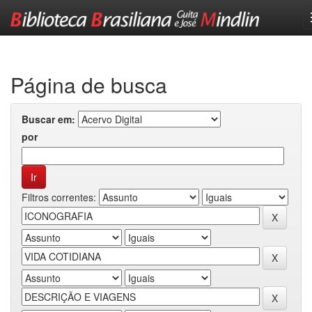
Skip
navigation
Página de busca
Buscar em:
por
Filtros correntes: