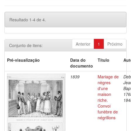
Resultado 1-4 de 4.
Anterior
1
Próximo
Conjunto de itens:
Pré-visualização
Data do
Título
Aut
documento
1839
Mariage de
Deb
nègres
Jea
d'une
Bapt
maison
176
riche.
184
Convoi
funèbre de
négrillons