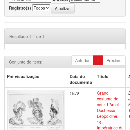
Registro(s)
Resultado 1-1 de 1.
Anterior
1
Próximo
Conjunto de itens:
Pré-visualização
Data do
Título
documento
1839
Grand
costume de
cour. L’Archi-
Duchesse
Leopoldine,
1e.
Impératrice du