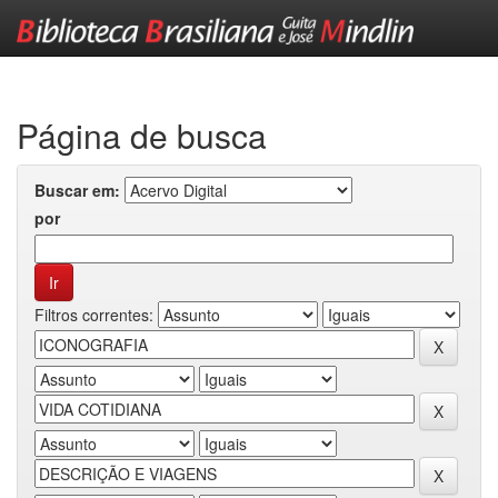
Skip
navigation
Página de busca
Buscar em:
por
Filtros correntes: