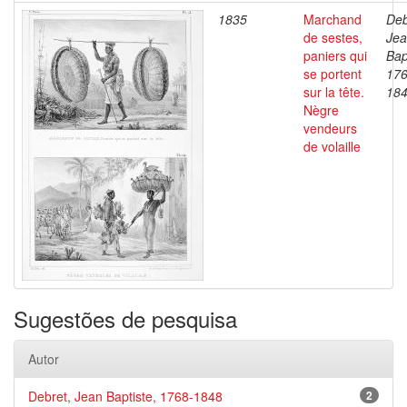
1835
Marchand
Deb
de sestes,
Je
paniers qui
Bap
se portent
176
sur la tête.
18
Nègre
vendeurs
de volaille
Sugestões de pesquisa
Autor
Debret, Jean Baptiste, 1768-1848
2