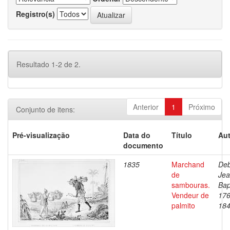
Registro(s)
Resultado 1-2 de 2.
Anterior
1
Próximo
Conjunto de itens:
Pré-visualização
Data do
Título
Aut
documento
1835
Marchand
Deb
de
Je
sambouras.
Bap
Vendeur de
176
palmito
18