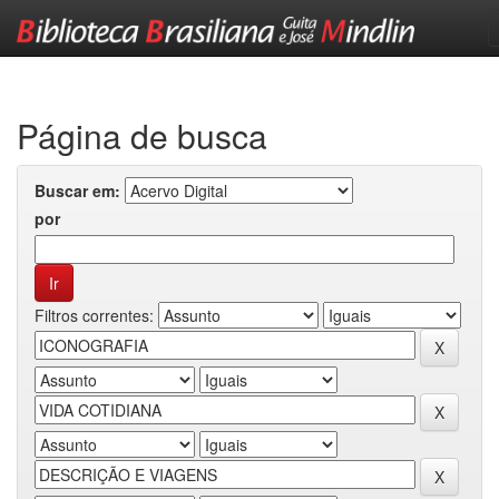
Skip
navigation
Página de busca
Buscar em:
por
Filtros correntes: