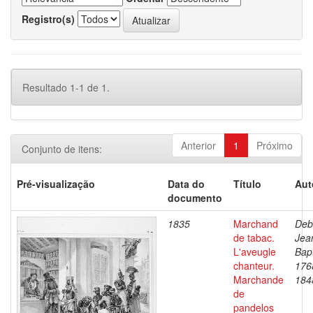
Registro(s)
Resultado 1-1 de 1.
Anterior
1
Próximo
Conjunto de itens:
Pré-visualização
Data do
Título
Aut
documento
1835
Marchand
Deb
de tabac.
Jea
L'aveugle
Bapt
chanteur.
176
Marchande
184
de
pandelos