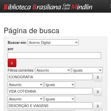
Skip
navigation
Página de busca
Buscar em:
por
Filtros correntes: