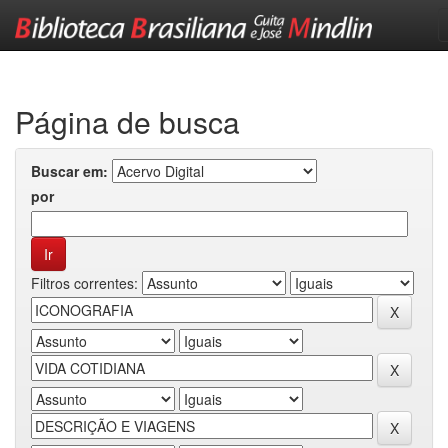
Skip
navigation
Página de busca
Buscar em:
por
Filtros correntes: