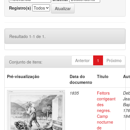
Registro(s)
Resultado 1-1 de 1.
Anterior
1
Próximo
Conjunto de itens:
Pré-visualização
Data do
Título
Aut
documento
1835
Feitors
Deb
corrigeant
Jea
des
Bap
negres.
176
Camp
184
nocturne
de